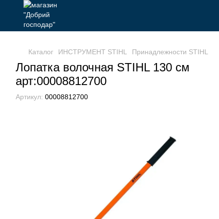
Каталог
ИНСТРУМЕНТ STIHL
Принадлежности STIHL
И
Лопатка волочная STIHL 130 см
арт:00008812700
Артикул:
00008812700